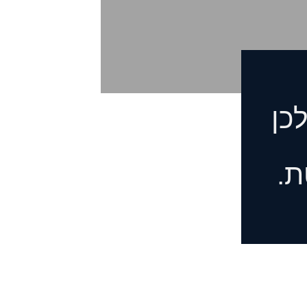
כן
ת.