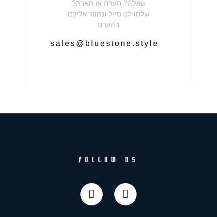
שאלה? הערה או הארה?
שלחו לנו מייל ונחזור אליכם
בהקדם
sales@bluestone.style
FOLLOW US