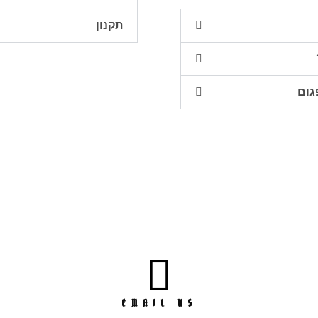
תקנון
גום
EMAIL US