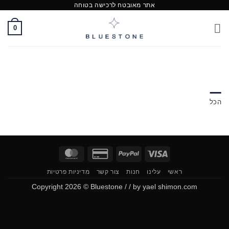
אתר מאובטח לרכישה בטוחה
Ski
t
0
conten
הכל
MasterCard
Credit
PayPal
Visa
Card
ראשי
עלינו
חנות
צור קשר
מדיניות פרטיות
2
Copyright 2026 ©
Bluestone / /
by
yael shimon.com