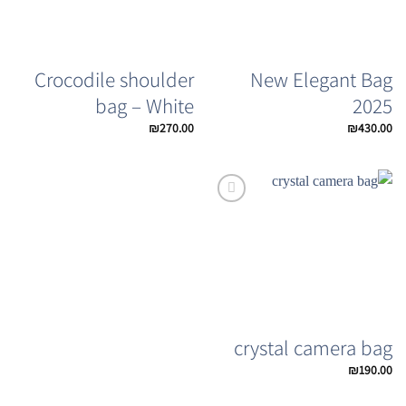
Crocodile shoulder
New Elegant Bag
bag – White
2025
₪
270.00
₪
430.00
Add to
Wishlist
crystal camera bag
₪
190.00