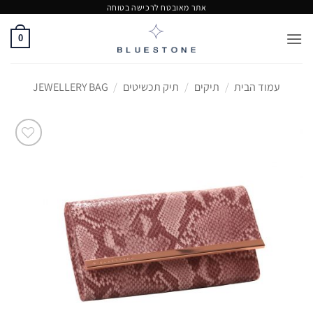
Ski
אתר מאובטח לרכישה בטוחה
t
0
conten
עמוד הבית
/
תיקים
/
תיק תכשיטים
/
JEWELLERY BAG
Add to
Wishlist