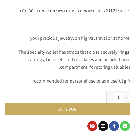
מידות: X1121 ס"מ. כשהארנק פתוח משני צידיו, אורכו 30 ס"מ
your precious jewelry, on flights, travel or at home
The specialty wallet has straps that close securely, rings,
earrings, bracelets and necklaces and an additional
compartment, for storing valuables.
recommended for personal use or as a useful gift.
כמות של Exquisite Jewelry case - pink
הוספה לסל