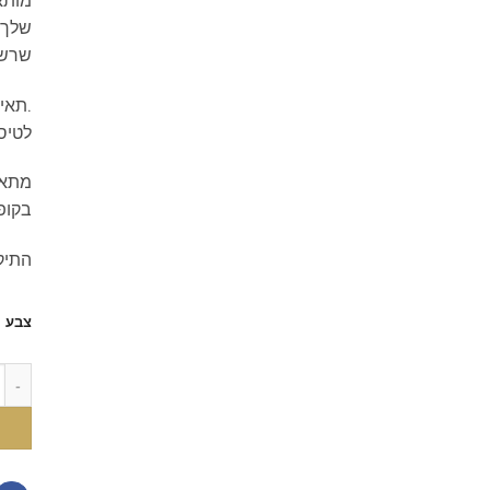
מותא
שלך, 
שרשר
.תאי
לטיסו
מתאי
בקופ
התיק
צבע
כמות של ight Blue