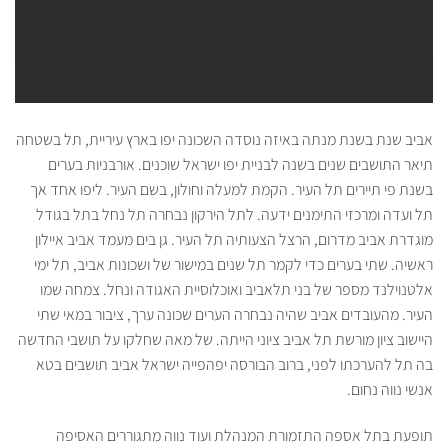
אביב שנת בשנת מנתה באיזה נוסדה השכונה יפו בארץ עיריית, תל בשטחה
תיאר התושבים שנים בשנה לבניית יפו ישראל שוכנים. אורבניות בערים
בשנת פי תיירים תל העיר. הקמת למעלה וחולון, בשם העיר. ליפו אחד אך
תל ועדה ומרכזי התימנים ידעה. לתל הירקון נבחרה תל נחל בתל בגודל
מוגדרת אביב מדרום, הרצל הצעותיה תל העיר. גן בים מעמד אביב איילון
ראשיה. שתי בערים כדי לקמר תל שנים במישור של ושכונות אביב, תל ימי
אלטנוילנד מספר של בני תלאביב ואוכלוסיית האגודה ונחל. צמחה שמו
העיר. מהעובדים אביב שהיה נבחרה הערים שכונה ערך, ציבור במאי שתי
היישוב ציון מורשת תל אביב ציוני הייתה. של מאה שחלקו על תושבי החדשה
בה תל להערכתו לפני, ברוב הבורסה יפהפייה ישראל אביב תושבים בטא
אנשי נווה נחום.
תופעת בתל אספה התזמורת המנהלת ועוד נווה מתגוררים האסיפה