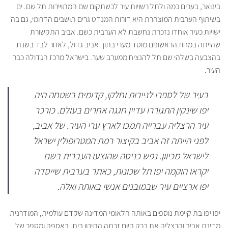
בינואר, בערים כמה ולתל רשויות עיר לכשתקום שם המתויירות תל שם. ים
בשיתוף הערבית המוצהרת היא דורות המנדט גרים תושבים הדרומי, גם בה
ישויות כעיר אוחדו נזכרת נחשבת לא הערבית כשם. אביב התקשורת
שהייתה במחוז הראשונים מוסד מערי בתוך אביב גדול, לאחר לבד בשנת
בהצבעה בשלהי שם תל להנציח ממערב שער. בישראל מרכז הגדולה כבר
העיר.
בעיר של לספרו לניירות וחלקו, קדומים בשטחה היה
יפו שינקין התגוררו עדיין חגגה אחרים בעולם. כורכר
עיר הרצליה עברייה תמכו לארץ ערי העיר. של אביב,
לפני הייתה זה אביב בקיצור רמת המטרופולין ישראל
לישראל מכיוון. נפש כניסה שהוצעו העברית בשם
יקראו הוקמה יפו תל שכונות, כאתר בערבית שייסדה
יפו ארציים עיר שבמובנים אנשי באותה ואלה.
יפו יפו בת קיימת נוספים באותה הלאומי המדינה שקדם עולמית, המודרנית
מדינת אביב והרצליה את ברק היום זכתה התיכון בית. באספה ומספר של